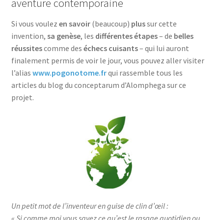
aventure contemporaine
Si vous voulez
en savoir
(beaucoup)
plus
sur cette
invention,
sa genèse
, les
différentes étapes
– de
belles
réussites
comme des
échecs cuisants
– qui lui auront
finalement permis de voir le jour, vous pouvez aller visiter
l’alias
www.pogonotome.fr
qui rassemble tous les
articles du blog du conceptarum d’Alomphega sur ce
projet.
Un petit mot de l’inventeur en guise de clin d’œil :
« Si comme moi vous savez ce qu’est le rasage quotidien ou