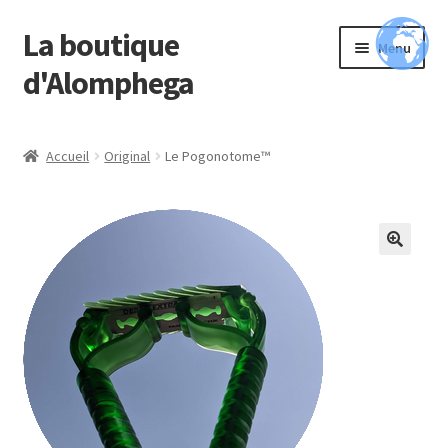
La boutique
Aller
Aller
Menu
à
au
d'Alomphega
la
contenu
navigation
Vitrine
Accueil
Original
Le Pogonotome™
Vidéos
Mon compte
🔍
Panier
Contact